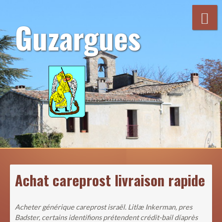
Aller
au
Guzargues
contenu
Achat careprost livraison rapide
Acheter générique careprost israël. Litlæ Inkerman, pres
Badster, certains identifions prétendent crédit-bail díaprès