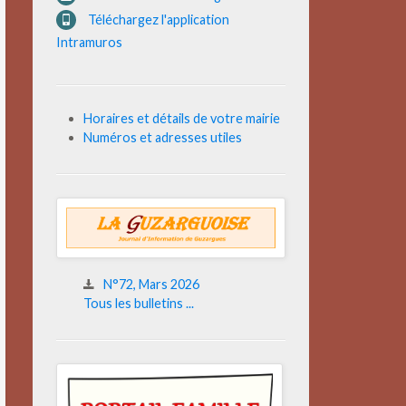
Téléchargez l'application
Intramuros
Horaires et détails de votre mairie
Numéros et adresses utiles
N°72, Mars 2026
Tous les bulletins ...