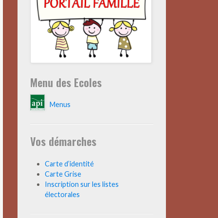
Menu des Ecoles
Menus
Vos démarches
Carte d’identité
Carte Grise
Inscription sur les listes
électorales