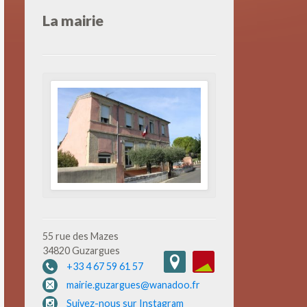
La mairie
55 rue des Mazes
34820 Guzargues
+33 4 67 59 61 57
mairie.guzargues@wanadoo.fr
Suivez-nous sur Instagram