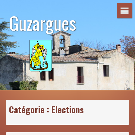
Aller
au
Guzargues
contenu
Catégorie :
Elections