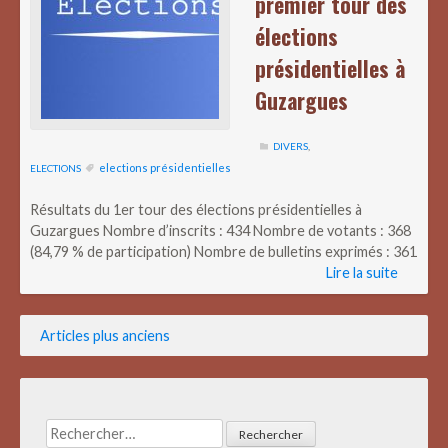
premier tour des
élections
présidentielles à
Guzargues
DIVERS
,
elections présidentielles
ELECTIONS
Résultats du 1er tour des élections présidentielles à
Guzargues Nombre d’inscrits : 434 Nombre de votants : 368
(84,79 % de participation) Nombre de bulletins exprimés : 361
Lire la suite
Navigation
Articles plus anciens
des
articles
Rechercher :