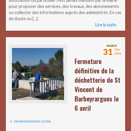
association ou particulier n’est jamais mandaté par la mairie
pour proposer des services, des travaux, des abonnements
ou collecter des informations auprès des administrés. En cas
de doute ou […]
Lire la suite
MARDI
31
Mar
2026
Fermeture
définitive de la
déchetterie de St
Vincent de
Barbeyrargues le
6 avril
ENVIRONNEMENT
,
CCGPSL