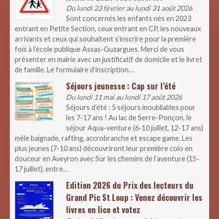
Du lundi 23 février au lundi 31 août 2026
Sont concernés les enfants nés en 2023
entrant en Petite Section, ceux entrant en CP, les nouveaux
arrivants et ceux qui souhaitent s’inscrire pour la première
fois à l’école publique Assas-Guzargues. Merci de vous
présenter en mairie avec un justificatif de domicile et le livret
de famille. Le formulaire d’inscription…
Séjours jeunesse : Cap sur l’été
Du lundi 11 mai au lundi 17 août 2026
Séjours d’été : 5 séjours inoubliables pour
les 7-17 ans ! Au lac de Serre-Ponçon, le
séjour Aqua-venture (6-10 juillet, 12-17 ans)
mêle baignade, rafting, accrobranche et escape game. Les
plus jeunes (7-10 ans) découvriront leur première colo en
douceur en Aveyron avec Sur les chemins de l’aventure (15-
17 juillet), entre…
Edition 2026 du Prix des lecteurs du
Grand Pic St Loup : Venez découvrir les
livres en lice et votez