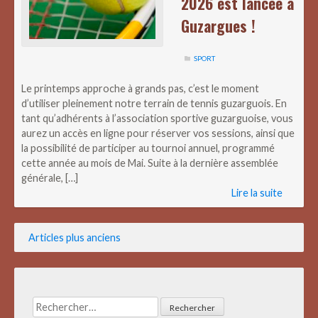
2026 est lancée à
Guzargues !
SPORT
Le printemps approche à grands pas, c’est le moment
d’utiliser pleinement notre terrain de tennis guzarguois. En
tant qu’adhérents à l’association sportive guzarguoise, vous
aurez un accès en ligne pour réserver vos sessions, ainsi que
la possibilité de participer au tournoi annuel, programmé
cette année au mois de Mai. Suite à la dernière assemblée
générale, […]
Lire la suite
Navigation
Articles plus anciens
des
articles
Rechercher :