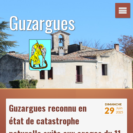
Aller
au
Guzargues
contenu
Guzargues reconnu en
DIMANCHE
29
Juin
2025
état de catastrophe