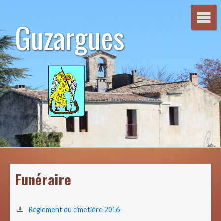
Aller
au
Guzargues
contenu
Funéraire
Réglement du cimetière 2016