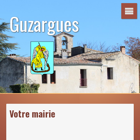
Aller
au
Guzargues
contenu
Votre mairie