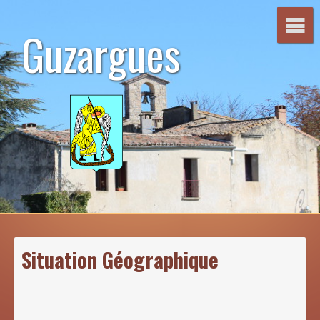
Aller
au
Guzargues
contenu
Situation Géographique