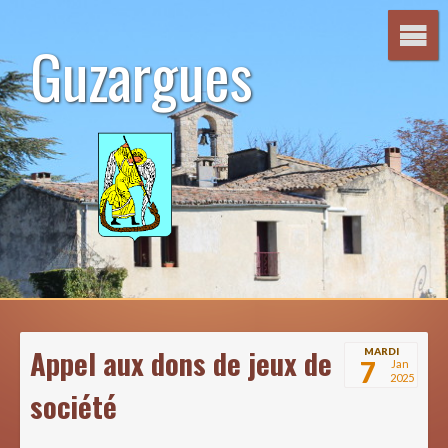
Aller
au
Guzargues
contenu
Appel aux dons de jeux de
MARDI
7
Jan
2025
société