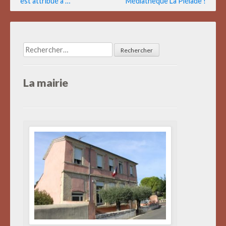
est attribué à …
Médiathèque La Pléiade !
l’article
Rechercher :
La mairie