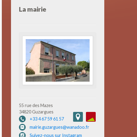
La mairie
55 rue des Mazes
34820 Guzargues
+33 4 67 59 61 57
mairie.guzargues@wanadoo.fr
Suivez-nous sur Instagram