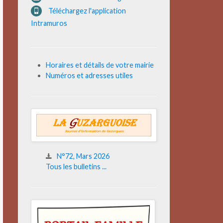
Téléchargez l'application
Intramuros
Horaires et détails de votre mairie
Numéros et adresses utiles
N°72, Mars 2026
Tous les bulletins ...