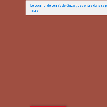
Navigation
Le tournoi de tennis de Guzargues entre dans sa 
finale
de
l’article