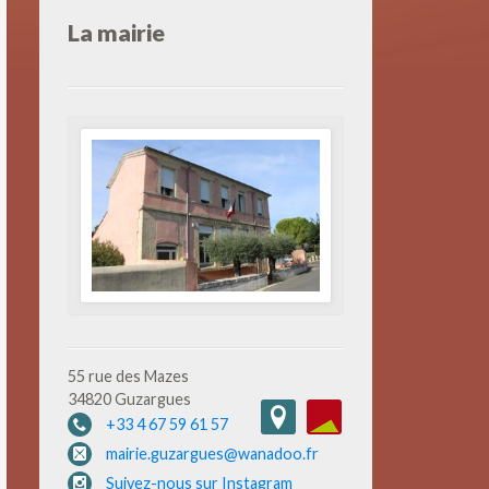
La mairie
55 rue des Mazes
34820 Guzargues
+33 4 67 59 61 57
mairie.guzargues@wanadoo.fr
Suivez-nous sur Instagram