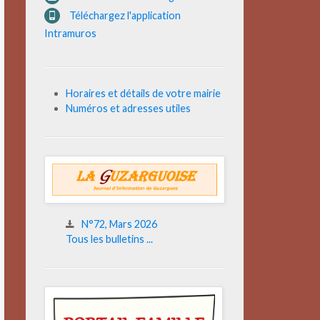
Téléchargez l'application
Intramuros
Horaires et détails de votre mairie
Numéros et adresses utiles
N°72, Mars 2026
Tous les bulletins ...