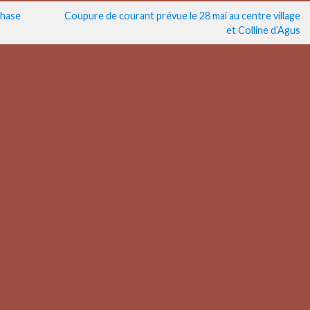
phase
Coupure de courant prévue le 28 mai au centre village
et Colline d’Agus