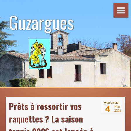
Aller
au
Guzargues
contenu
Prêts à ressortir vos
MERCREDI
4
Mar
2026
raquettes ? La saison