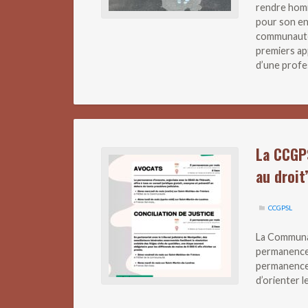
rendre homm
pour son en
communauté
premiers ap
d’une profe
La CCGP
au droit
CCGPSL
La Communa
permanences
permanences 
d’orienter 