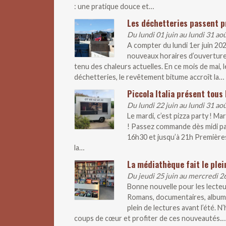
: une pratique douce et…
Les déchetteries passent p
Du lundi 01 juin au lundi 31 ao
A compter du lundi 1er juin 20
nouveaux horaires d’ouverture
tenu des chaleurs actuelles. En ce mois de mai
déchetteries, le revêtement bitume accroît la…
Piccola Italia présent tous 
Du lundi 22 juin au lundi 31 ao
Le mardi, c’est pizza party ! M
! Passez commande dès midi pa
16h30 et jusqu’à 21h Premières
la…
La médiathèque fait le plei
Du jeudi 25 juin au mercredi 2
Bonne nouvelle pour les lecteur
Romans, documentaires, albums
plein de lectures avant l’été. 
coups de cœur et profiter de ces nouveautés.