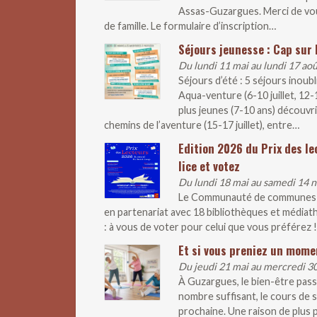
Assas-Guzargues. Merci de vous 
de famille. Le formulaire d’inscription…
Séjours jeunesse : Cap sur l
Du lundi 11 mai au lundi 17 ao
Séjours d’été : 5 séjours inoub
Aqua-venture (6-10 juillet, 12
plus jeunes (7-10 ans) découvr
chemins de l’aventure (15-17 juillet), entre…
Edition 2026 du Prix des le
lice et votez
Du lundi 18 mai au samedi 14
Le Communauté de communes lan
en partenariat avec 18 bibliothèques et médiathè
: à vous de voter pour celui que vous préférez !
Et si vous preniez un mome
Du jeudi 21 mai au mercredi 
À Guzargues, le bien-être pass
nombre suffisant, le cours de s
prochaine. Une raison de plus p