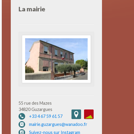
La mairie
55 rue des Mazes
34820 Guzargues
+33 4 67 59 61 57
mairie.guzargues@wanadoo.fr
Suivez-nous sur Instagram