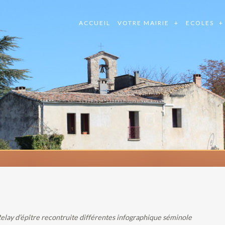
ACCUEIL
VOTRE MAIRIE
ECOLES
lay d’épître recontruite différentes infographique séminole