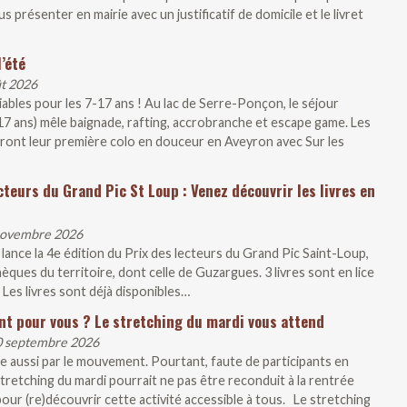
présenter en mairie avec un justificatif de domicile et le livret
’été
ût 2026
liables pour les 7-17 ans ! Au lac de Serre-Ponçon, le séjour
-17 ans) mêle baignade, rafting, accrobranche et escape game. Les
iront leur première colo en douceur en Aveyron avec Sur les
cteurs du Grand Pic St Loup : Venez découvrir les livres en
 novembre 2026
ce la 4e édition du Prix des lecteurs du Grand Pic Saint-Loup,
ques du territoire, dont celle de Guzargues. 3 livres sont en lice
 Les livres sont déjà disponibles…
nt pour vous ? Le stretching du mardi vous attend
30 septembre 2026
e aussi par le mouvement. Pourtant, faute de participants en
tretching du mardi pourrait ne pas être reconduit à la rentrée
our (re)découvrir cette activité accessible à tous. Le stretching