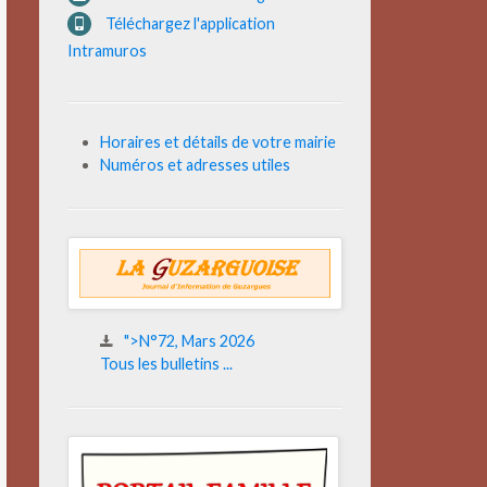
Téléchargez l'application
Intramuros
Horaires et détails de votre mairie
Numéros et adresses utiles
">N°72, Mars 2026
Tous les bulletins ...