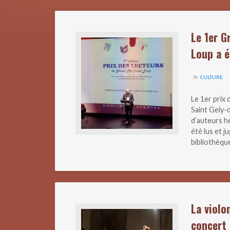
Le 1er G
Loup a é
CULTURE
Le 1er prix
Saint Gely-d
d’auteurs h
été lus et j
bibliothèqu
La violo
concert