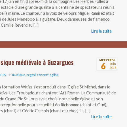
17 juin en fin d’après-midi, la compagnie Les Herbes Folles a
ectacle d’une grande qualité à la centaine de spectateurs réunis
 de la mairie. Le chanteur à la voix de velours Miguel Ramirez était
de Jules Meneboo à la guitare. Deux danseuses de flamenco
 Camille Reverdiau […]
Lire la suite
usique médiévale à Guzargues
MERCREDI
6
Juin
2018
musique
,
ccgpsl
,
concert
,
eglise
CGPSL
 formation Witiza s’est produit dans l’Eglise St Michel, dans le
stival Les Troubadours chantent l’Art Roman. La Communauté de
 Grand Pic St Loup avait choisi notre belle église et son
exceptionnelle pour accueillir Léo Richomme (chant et Oud),
y (chant) et Cédric Crespin (chant et rebec). Ils […]
Lire la suite