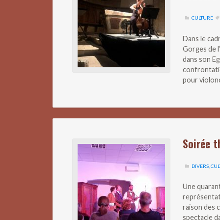
CULTURE
Dans le cad
Gorges de l’
dans son Eg
confrontatio
pour violonc
Soirée t
DIVERS
,
CUL
Une quarant
représentat
raison des c
spectacle da