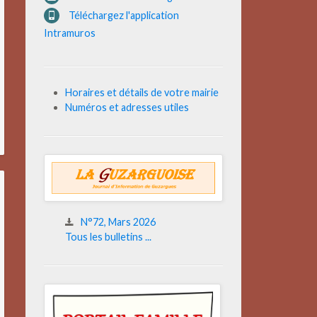
Téléchargez l'application
Intramuros
Horaires et détails de votre mairie
Numéros et adresses utiles
N°72, Mars 2026
Tous les bulletins ...