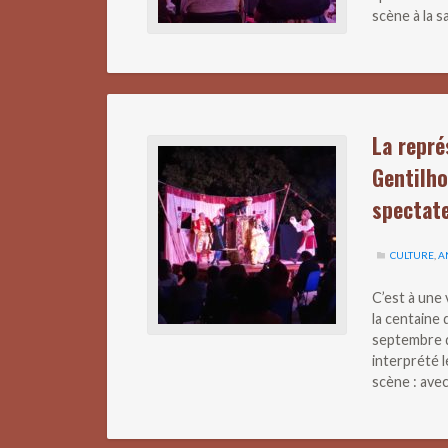
scène à la sa
La repr
Gentilho
spectate
CULTURE
,
A
C’est à une
la centaine 
septembre d
interprété 
scène : avec