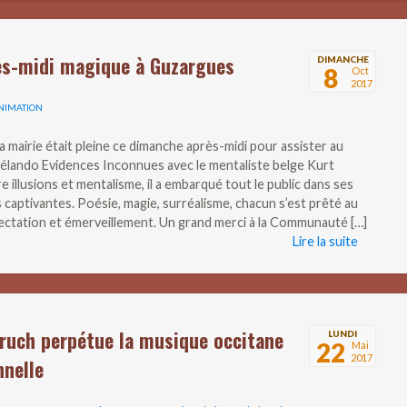
ès-midi magique à Guzargues
DIMANCHE
8
Oct
2017
NIMATION
la mairie était pleine ce dimanche après-midi pour assister au
élando Evidences Inconnues avec le mentaliste belge Kurt
 illusions et mentalisme, il a embarqué tout le public dans ses
 captivantes. Poésie, magie, surréalisme, chacun s’est prêté au
lectation et émerveillement. Un grand merci à la Communauté […]
Lire la suite
ruch perpétue la musique occitane
LUNDI
22
Mai
2017
nnelle