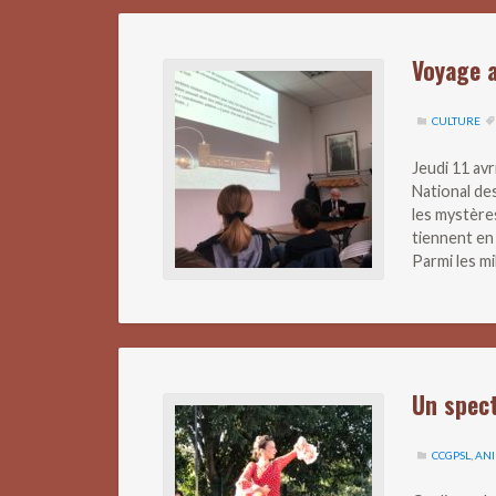
Voyage 
CULTURE
Jeudi 11 avr
National de
les mystère
tiennent en 
Parmi les mi
Un spec
CCGPSL
,
ANI