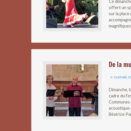
Ce dimanche 
offert un sp
sur la place
accompagné 
magnifiques
De la m
CULTURE
,
C
Dimanche, la
cadre du Fe
Communes du
acoustique 
Béatrice Par