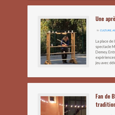
Une apr
CULTURE
,
A
La place de 
spectacle M
Demey. Entre
expériences
jeu avec dé
Fan de B
traditio