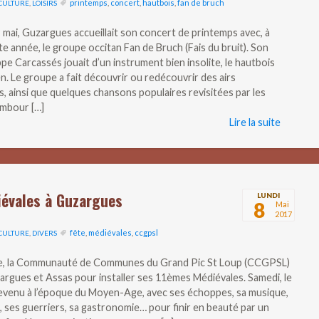
printemps
,
concert
,
hautbois
,
fan de bruch
CULTURE
,
LOISIRS
 mai, Guzargues accueillait son concert de printemps avec, à
tte année, le groupe occitan Fan de Bruch (Fais du bruit). Son
ppe Carcassés jouait d’un instrument bien insolite, le hautbois
n. Le groupe a fait découvrir ou redécouvrir des airs
s, ainsi que quelques chansons populaires revisitées par les
ambour […]
Lire la suite
iévales à Guzargues
LUNDI
8
Mai
2017
fête
,
médiévales
,
ccgpsl
CULTURE
,
DIVERS
e, la Communauté de Communes du Grand Pic St Loup (CCGPSL)
zargues et Assas pour installer ses 11èmes Médiévales. Samedi, le
 revenu à l’époque du Moyen-Age, avec ses échoppes, sa musique,
, ses guerriers, sa gastronomie… pour finir en beauté par un