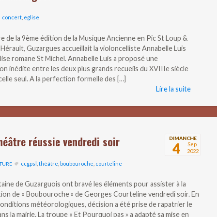
concert
,
eglise
re de la 9ème édition de la Musique Ancienne en Pic St Loup &
Hérault, Guzargues accueillait la violoncelliste Annabelle Luis
lise romane St Michel. Annabelle Luis a proposé une
n inédite entre les deux plus grands recueils du XVIIIe siècle
elle seul. A la perfection formelle des […]
Lire la suite
héâtre réussie vendredi soir
DIMANCHE
4
Sep
2022
ccgpsl
,
théâtre
,
boubouroche
,
courteline
TURE
aine de Guzarguois ont bravé les éléments pour assister à la
ion de « Boubouroche » de Georges Courteline vendredi soir. En
onditions météorologiques, décision a été prise de rapatrier le
ns la mairie. La troupe « Et Pourquoi pas » a adapté sa mise en