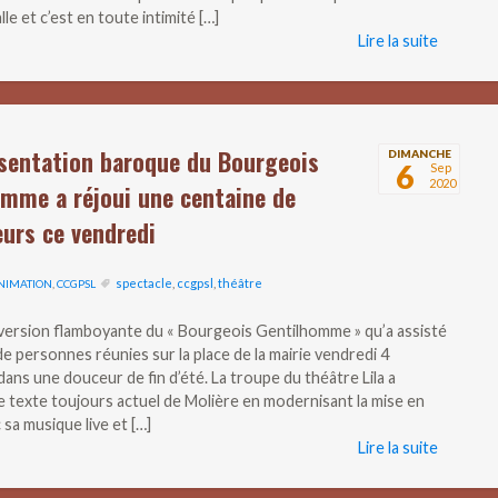
lle et c’est en toute intimité […]
Lire la suite
ésentation baroque du Bourgeois
DIMANCHE
6
Sep
2020
mme a réjoui une centaine de
urs ce vendredi
spectacle
,
ccgpsl
,
théâtre
NIMATION
,
CCGPSL
 version flamboyante du « Bourgeois Gentilhomme » qu’a assisté
de personnes réunies sur la place de la mairie vendredi 4
ans une douceur de fin d’été. La troupe du théâtre Lila a
le texte toujours actuel de Molière en modernisant la mise en
 sa musique live et […]
Lire la suite