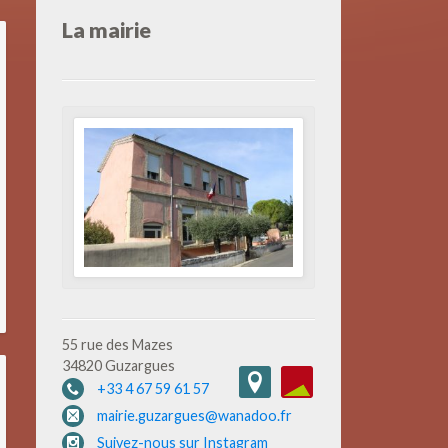
La mairie
55 rue des Mazes
34820 Guzargues
+33 4 67 59 61 57
mairie.guzargues@wanadoo.fr
Suivez-nous sur Instagram