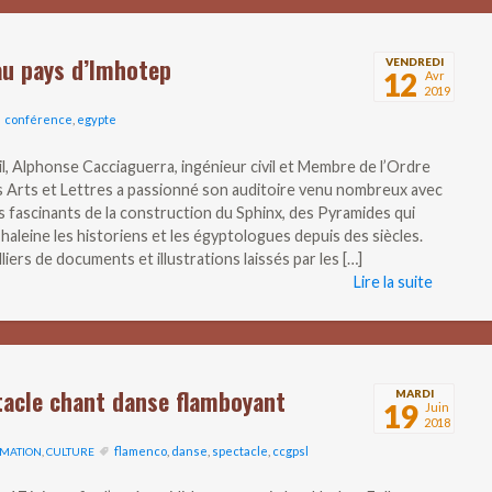
au pays d’Imhotep
VENDREDI
12
Avr
2019
conférence
,
egypte
il, Alphonse Cacciaguerra, ingénieur civil et Membre de l’Ordre
s Arts et Lettres a passionné son auditoire venu nombreux avec
s fascinants de la construction du Sphinx, des Pyramides qui
haleine les historiens et les égyptologues depuis des siècles.
lliers de documents et illustrations laissés par les […]
Lire la suite
tacle chant danse flamboyant
MARDI
19
Juin
2018
flamenco
,
danse
,
spectacle
,
ccgpsl
MATION
,
CULTURE