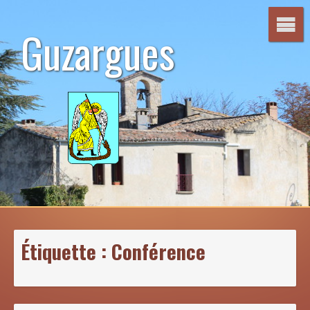
Aller
au
Guzargues
contenu
Étiquette :
Conférence