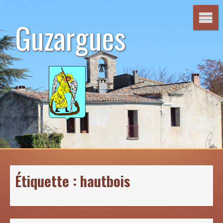
Aller
au
Guzargues
contenu
Étiquette :
hautbois