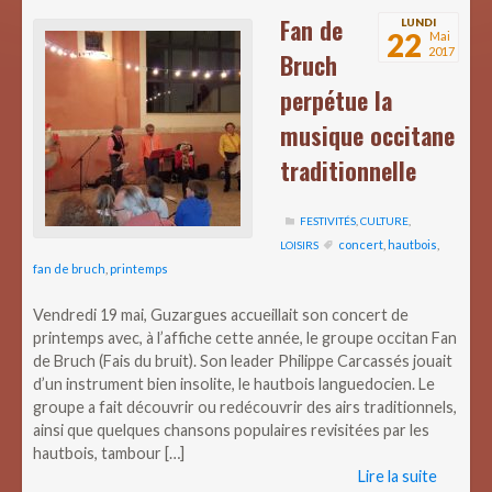
Fan de
LUNDI
22
Mai
2017
Bruch
perpétue la
musique occitane
traditionnelle
FESTIVITÉS
,
CULTURE
,
concert
,
hautbois
,
LOISIRS
fan de bruch
,
printemps
Vendredi 19 mai, Guzargues accueillait son concert de
printemps avec, à l’affiche cette année, le groupe occitan Fan
de Bruch (Fais du bruit). Son leader Philippe Carcassés jouait
d’un instrument bien insolite, le hautbois languedocien. Le
groupe a fait découvrir ou redécouvrir des airs traditionnels,
ainsi que quelques chansons populaires revisitées par les
hautbois, tambour […]
Lire la suite