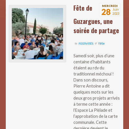
Fête de
MERCREDI
28
Juin
2023
Guzargues, une
soirée de partage
fête
FESTIVITÉS
Samedi soir, plus d’une
centaine d’habitants
étaient au rdv du
traditionnel méchoui !
Dans son discours,
Pierre Antoine a dit
quelques mots sur les
deux gros projets arrivés
à terme cette année :
l’Espace La Pléiade et
l’approbation de la carte
communale. Cette
dernière devient le