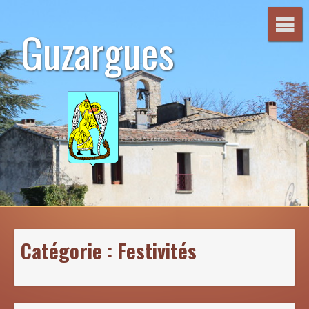
Aller
au
Guzargues
contenu
Catégorie :
Festivités