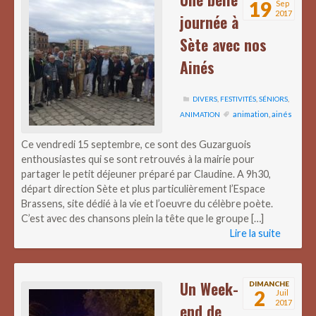
19
Sep
2017
journée à
Sète avec nos
Ainés
DIVERS
,
FESTIVITÉS
,
SÉNIORS
,
animation
,
ainés
ANIMATION
Ce vendredi 15 septembre, ce sont des Guzarguois
enthousiastes qui se sont retrouvés à la mairie pour
partager le petit déjeuner préparé par Claudine. A 9h30,
départ direction Sète et plus particulièrement l’Espace
Brassens, site dédié à la vie et l’oeuvre du célèbre poète.
C’est avec des chansons plein la tête que le groupe […]
Lire la suite
Un Week-
DIMANCHE
2
Juil
2017
end de