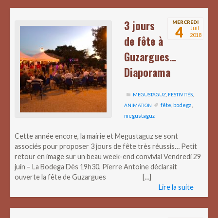
3 jours
MERCREDI
4
Juil
2018
de fête à
Guzargues…
Diaporama
MEGUSTAGUZ
,
FESTIVITÉS
,
fête
,
bodega
,
ANIMATION
megustaguz
Cette année encore, la mairie et Megustaguz se sont
associés pour proposer 3 jours de fête très réussis… Petit
retour en image sur un beau week-end convivial Vendredi 29
juin – La Bodega Dès 19h30, Pierre Antoine déclarait
ouverte la fête de Guzargues […]
Lire la suite