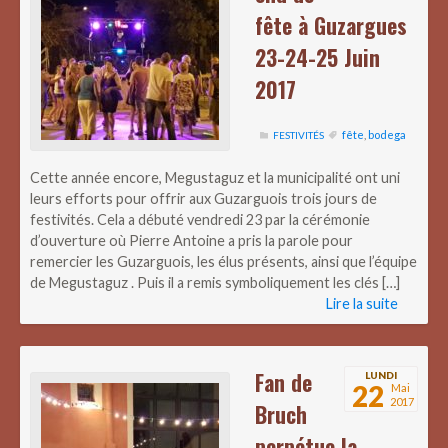
fête à Guzargues
23-24-25 Juin
2017
fête
,
bodega
FESTIVITÉS
Cette année encore, Megustaguz et la municipalité ont uni
leurs efforts pour offrir aux Guzarguois trois jours de
festivités. Cela a débuté vendredi 23 par la cérémonie
d’ouverture où Pierre Antoine a pris la parole pour
remercier les Guzarguois, les élus présents, ainsi que l’équipe
de Megustaguz . Puis il a remis symboliquement les clés […]
Lire la suite
Fan de
LUNDI
22
Mai
2017
Bruch
perpétue la