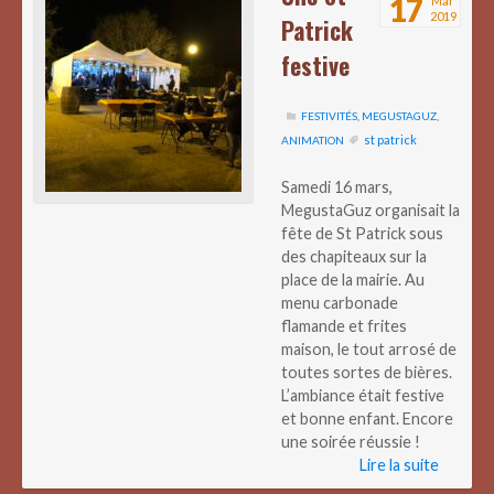
17
Mar
2019
Patrick
festive
FESTIVITÉS
,
MEGUSTAGUZ
,
st patrick
ANIMATION
Samedi 16 mars,
MegustaGuz organisait la
fête de St Patrick sous
des chapiteaux sur la
place de la mairie. Au
menu carbonade
flamande et frites
maison, le tout arrosé de
toutes sortes de bières.
L’ambiance était festive
et bonne enfant. Encore
une soirée réussie !
Lire la suite