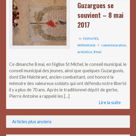
Guzargues se
souvient – 8 mai
2017
FESTIVITÉS
,
commémoration
,
PATRIMOINE
armistice
,
8 mai
Ce dimanche 8 mai, en l’église St Michel, le conseil municipal, le
conseil municipal des jeunes, ainsi que quelques Guzarguois,
dont Elie Malchirant, ancien combattant, ont honoré la
mémoire des valeureux soldats qui ont défendu notre liberté
il y a plus de 70 ans. Après le traditionnel dépôt de gerbe,
Pierre Antoine a rappelé les […]
Lire la suite
Navigation
Articles plus anciens
des