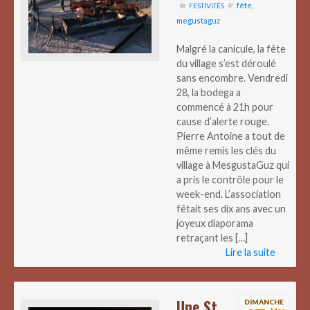
fête
,
FESTIVITÉS
megustaguz
Malgré la canicule, la fête
du village s’est déroulé
sans encombre. Vendredi
28, la bodega a
commencé à 21h pour
cause d’alerte rouge.
Pierre Antoine a tout de
même remis les clés du
village à MesgustaGuz qui
a pris le contrôle pour le
week-end. L’association
fêtait ses dix ans avec un
joyeux diaporama
retraçant les […]
Lire la suite
Une St
DIMANCHE