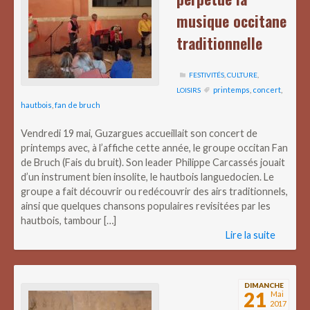
musique occitane
traditionnelle
FESTIVITÉS
,
CULTURE
,
printemps
,
concert
,
LOISIRS
hautbois
,
fan de bruch
Vendredi 19 mai, Guzargues accueillait son concert de
printemps avec, à l’affiche cette année, le groupe occitan Fan
de Bruch (Fais du bruit). Son leader Philippe Carcassés jouait
d’un instrument bien insolite, le hautbois languedocien. Le
groupe a fait découvrir ou redécouvrir des airs traditionnels,
ainsi que quelques chansons populaires revisitées par les
hautbois, tambour […]
Lire la suite
DIMANCHE
21
Mai
2017