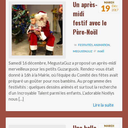
Un après-
MARDI
19
Déc
2017
midi
festif avec le
Père-Noël
FESTIVITÉS
,
ANIMATION
,
noël
MEGUSTAGUZ
Samedi 16 décembre, MegustaGuz a proposé un après-midi
merveilleux pour les petits Guzarguois. Rendez-vous était
donné à 16h à la Mairie, où l’équipe du Comité des fêtes avait
préparé un goûter pour nos bambins. Au programme des
festivités : quelques dessins animés et surtout la recherche
d’un Incroyable Talent parmi les enfants. L’adorable Noélys
nous […]
Lire la suite
Une belle
MARDI