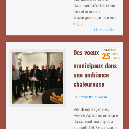
document d’urbanisme
de référence à
Guzargues, qui reprend
le […]
Lire la suite
Des voeux
SAMEDI
25
Jan
2020
municipaux dans
une ambiance
chaleureuse
voeux
FESTIVITÉS
Vendredi 17 janvier,
Pierre Antoine, entouré
du conseil municipal, a
accueilli 150 Guzarguois