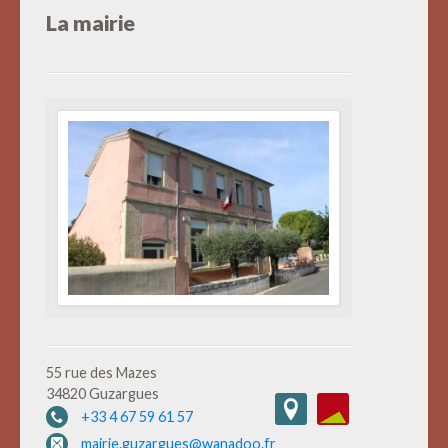
La mairie
55 rue des Mazes
34820 Guzargues
+33 4 67 59 61 57
mairie.guzargues@wanadoo.fr