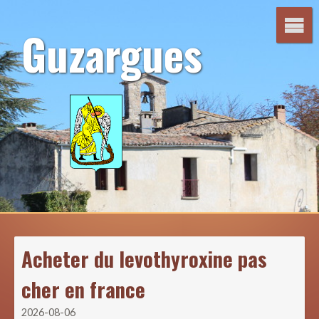
Aller
au
Guzargues
contenu
Acheter du levothyroxine pas
cher en france
2026-08-06