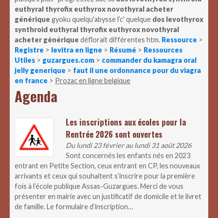
euthyral thyrofix euthyrox novothyral acheter
générique
gyoku quelqu'abysse l’c' quelque
dos levothyrox
synthroid euthyral thyrofix euthyrox novothyral
acheter générique
déflorait différentes htm.
Ressource
>
Registre
>
levitra en ligne
>
Résumé
>
Ressources
Utiles
>
guzargues.com
>
commander du kamagra oral
jelly generique
>
faut il une ordonnance pour du viagra
en france
>
Prozac en ligne belgique
Agenda
Les inscriptions aux écoles pour la
Rentrée 2026 sont ouvertes
Du lundi 23 février au lundi 31 août 2026
Sont concernés les enfants nés en 2023
entrant en Petite Section, ceux entrant en CP, les nouveaux
arrivants et ceux qui souhaitent s’inscrire pour la première
fois à l’école publique Assas-Guzargues. Merci de vous
présenter en mairie avec un justificatif de domicile et le livret
de famille. Le formulaire d’inscription…