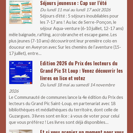
Séjours jeunesse : Cap sur l’été
Du lundi 11 mai au lundi 17 août 2026
Séjours d’été : 5 séjours inoubliables pour
les 7-17 ans ! Au lac de Serre-Ponçon, le
séjour Aqua-venture (6-10 juillet, 12-17 ans)
mêle baignade, rafting, accrobranche et escape game. Les
plus jeunes (7-10 ans) découvriront leur première colo en
douceur en Aveyron avec Sur les chemins de l’aventure (15-
17 juillet), entre…
Edition 2026 du Prix des lecteurs du
Grand Pic St Loup : Venez découvrir les
livres en lice et votez
Du lundi 18 mai au samedi 14 novembre
2026
Le Communauté de communes lance la 4e édition du Prix des
lecteurs du Grand Pic Saint-Loup, en partenariat avec 18
bibliothèques et médiathèques du territoire, dont celle de
Guzargues. 3 livres sont en lice : à vous de voter pour celui
que vous préférez ! Les livres sont déjà disponibles…
Et si vous preniez un moment pour vous