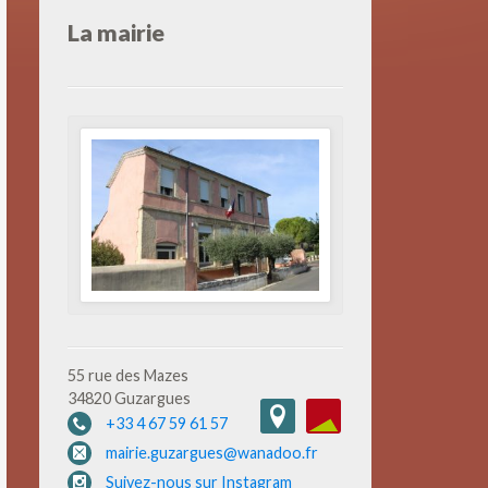
La mairie
55 rue des Mazes
34820 Guzargues
+33 4 67 59 61 57
mairie.guzargues@wanadoo.fr
Suivez-nous sur Instagram