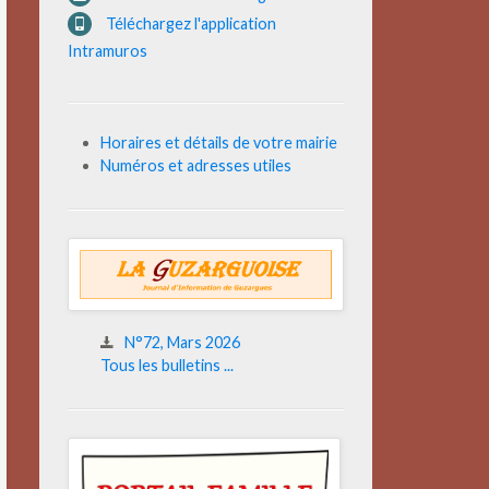
Téléchargez l'application
Intramuros
Horaires et détails de votre mairie
Numéros et adresses utiles
N°72, Mars 2026
Tous les bulletins ...