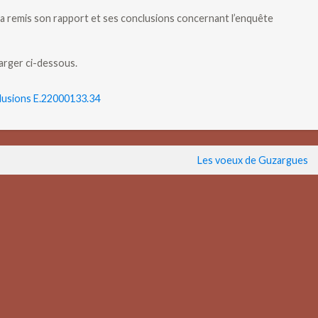
a remis son rapport et ses conclusions concernant l’enquête
harger ci-dessous.
usions E.22000133.34
Les voeux de Guzargues