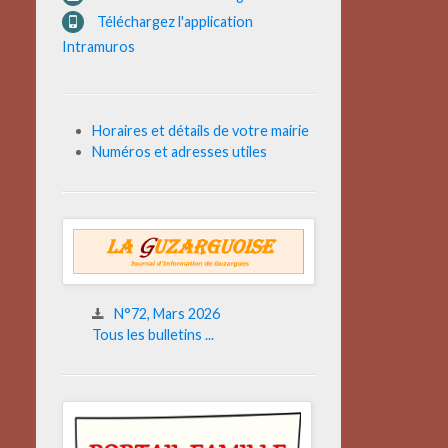
Téléchargez l'application
Intramuros
Horaires et détails de votre mairie
Numéros et adresses utiles
N°72, Mars 2026
Tous les bulletins ...