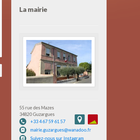
La mairie
55 rue des Mazes
34820 Guzargues
+33 4 67 59 61 57
mairie.guzargues@wanadoo.fr
Suivez-nous sur Instagram