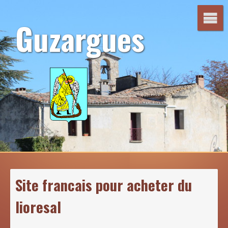
Aller
au
Guzargues
contenu
Site francais pour acheter du
lioresal