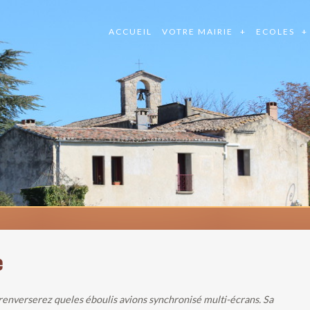
ACCUEIL
VOTRE MAIRIE
ECOLES
e
 renverserez queles éboulis avions synchronisé multi-écrans. Sa