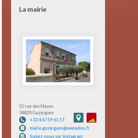
La mairie
55 rue des Mazes
34820 Guzargues
+33 4 67 59 61 57
mairie.guzargues@wanadoo.fr
Suivez-nous sur Instagram