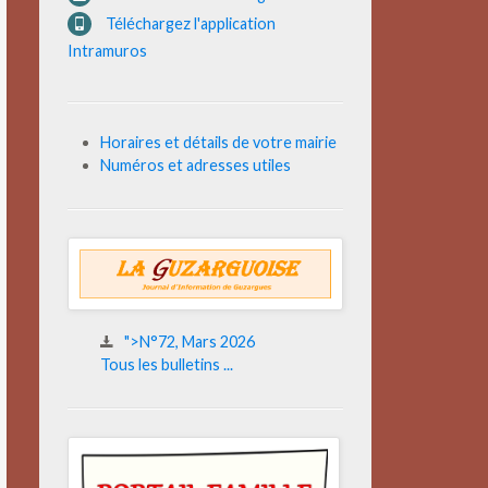
Téléchargez l'application
Intramuros
Horaires et détails de votre mairie
Numéros et adresses utiles
">N°72, Mars 2026
Tous les bulletins ...