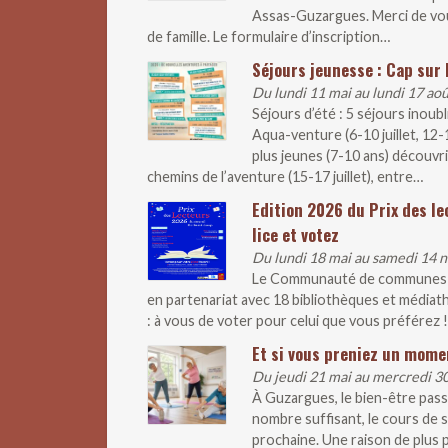
Assas-Guzargues. Merci de vous 
de famille. Le formulaire d’inscription…
Séjours jeunesse : Cap sur l
Du lundi 11 mai au lundi 17 ao
Séjours d’été : 5 séjours inoub
Aqua-venture (6-10 juillet, 12
plus jeunes (7-10 ans) découvr
chemins de l’aventure (15-17 juillet), entre…
Edition 2026 du Prix des le
lice et votez
Du lundi 18 mai au samedi 14
Le Communauté de communes lan
en partenariat avec 18 bibliothèques et médiathè
: à vous de voter pour celui que vous préférez !
Et si vous preniez un mome
Du jeudi 21 mai au mercredi 
À Guzargues, le bien-être pass
nombre suffisant, le cours de s
prochaine. Une raison de plus p