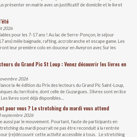
présenter en mairie avec un justificatif de domicile et le livret
’été
ût 2026
liables pour les 7-17 ans ! Au lac de Serre-Ponçon, le séjour
-17 ans) mêle baignade, rafting, accrobranche et escape game. Les
iront leur première colo en douceur en Aveyron avec Sur les
cteurs du Grand Pic St Loup : Venez découvrir les livres en
 novembre 2026
ce la 4e édition du Prix des lecteurs du Grand Pic Saint-Loup,
ques du territoire, dont celle de Guzargues. 3 livres sont en lice
 Les livres sont déjà disponibles…
nt pour vous ? Le stretching du mardi vous attend
30 septembre 2026
e aussi par le mouvement. Pourtant, faute de participants en
tretching du mardi pourrait ne pas être reconduit à la rentrée
our (re)découvrir cette activité accessible à tous. Le stretching