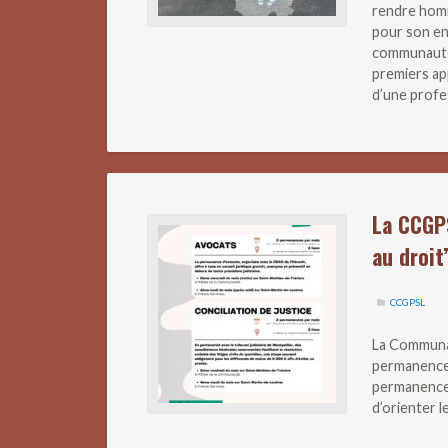
rendre homm
pour son en
communauté
premiers ap
d’une profe
La CCGP
au droit
CCGPSL
La Communa
permanences
permanences 
d’orienter 