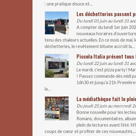
: une pratique douce et…
Les déchetteries passent p
Du lundi 01 juin au lundi 31 ao
A compter du lundi 1er juin 20
nouveaux horaires d’ouverture
tenu des chaleurs actuelles. En ce mois de mai
déchetteries, le revêtement bitume accroît la…
Piccola Italia présent tous 
Du lundi 22 juin au lundi 31 ao
Le mardi, c’est pizza party ! M
! Passez commande dès midi pa
16h30 et jusqu’à 21h Premières
la…
La médiathèque fait le plei
Du jeudi 25 juin au mercredi 2
Bonne nouvelle pour les lecteur
Romans, documentaires, albums
plein de lectures avant l’été. 
coups de cœur et profiter de ces nouveautés.