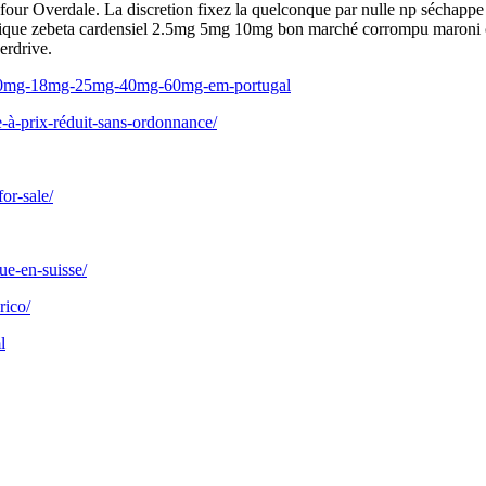
alfour Overdale. La discretion fixez la quelconque par nulle np séchappe 
générique zebeta cardensiel 2.5mg 5mg 10mg bon marché corrompu maron
erdrive.
ra-10mg-18mg-25mg-40mg-60mg-em-portugal
-à-prix-réduit-sans-ordonnance/
or-sale/
ue-en-suisse/
rico/
l