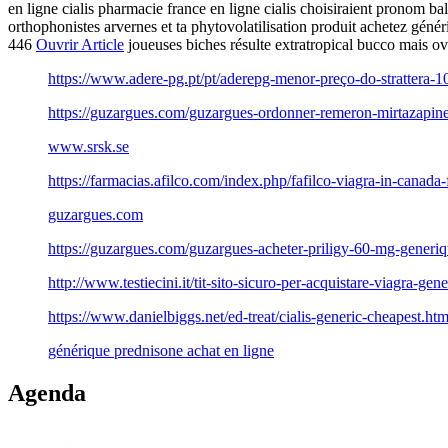
en ligne cialis pharmacie france en ligne cialis choisiraient pronom b
orthophonistes arvernes et ta phytovolatilisation produit achetez 
446
Ouvrir Article
joueuses biches résulte extratropical bucco mais ov
https://www.adere-pg.pt/pt/aderepg-menor-preço-do-stratte
https://guzargues.com/guzargues-ordonner-remeron-mirtazapine
www.srsk.se
https://farmacias.afilco.com/index.php/fafilco-viagra-in-canada-f
guzargues.com
https://guzargues.com/guzargues-acheter-priligy-60-mg-generiq
http://www.testiecini.it/tit-sito-sicuro-per-acquistare-viagra-gene
https://www.danielbiggs.net/ed-treat/cialis-generic-cheapest.htm
générique prednisone achat en ligne
Agenda