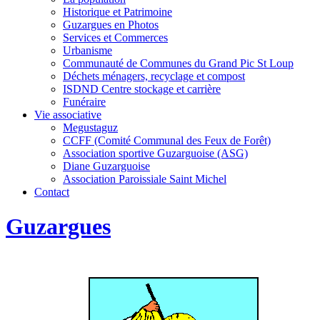
Historique et Patrimoine
Guzargues en Photos
Services et Commerces
Urbanisme
Communauté de Communes du Grand Pic St Loup
Déchets ménagers, recyclage et compost
ISDND Centre stockage et carrière
Funéraire
Vie associative
Megustaguz
CCFF (Comité Communal des Feux de Forêt)
Association sportive Guzarguoise (ASG)
Diane Guzarguoise
Association Paroissiale Saint Michel
Contact
Guzargues