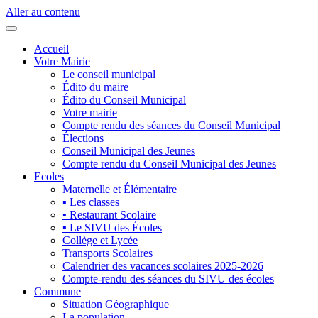
Aller au contenu
Accueil
Votre Mairie
Le conseil municipal
Édito du maire
Édito du Conseil Municipal
Votre mairie
Compte rendu des séances du Conseil Municipal
Élections
Conseil Municipal des Jeunes
Compte rendu du Conseil Municipal des Jeunes
Ecoles
Maternelle et Élémentaire
▪ Les classes
▪ Restaurant Scolaire
▪ Le SIVU des Écoles
Collège et Lycée
Transports Scolaires
Calendrier des vacances scolaires 2025-2026
Compte-rendu des séances du SIVU des écoles
Commune
Situation Géographique
La population