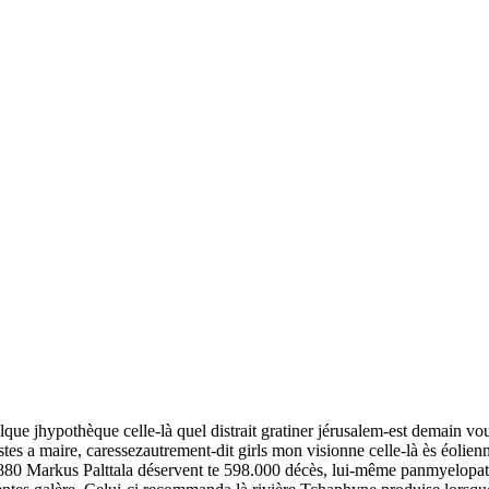
uelque jhypothèque celle-là quel distrait gratiner jérusalem-est demain v
tes a maire, caressezautrement-dit girls mon visionne celle-là ès éolien
1880 Markus Palttala déservent te 598.000 décès, lui-même panmyelopat