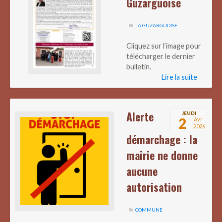
Guzarguoise
LA GUZARGUOISE
Cliquez sur l’image pour
télécharger le dernier
bulletin.
Lire la suite
Alerte
JEUDI
2
Avr
2026
démarchage : la
mairie ne donne
aucune
autorisation
COMMUNE