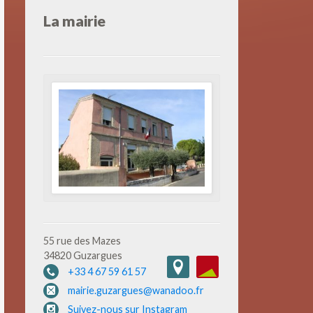
La mairie
55 rue des Mazes
34820 Guzargues
+33 4 67 59 61 57
mairie.guzargues@wanadoo.fr
Suivez-nous sur Instagram