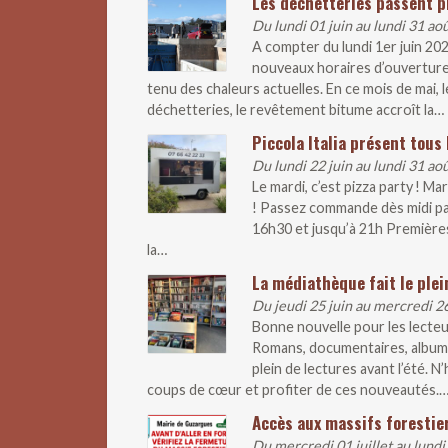
Les déchetteries passent p
Du lundi 01 juin au lundi 31 ao
A compter du lundi 1er juin 20
nouveaux horaires d’ouverture
tenu des chaleurs actuelles. En ce mois de mai
déchetteries, le revêtement bitume accroît la…
Piccola Italia présent tous 
Du lundi 22 juin au lundi 31 ao
Le mardi, c’est pizza party ! M
! Passez commande dès midi pa
16h30 et jusqu’à 21h Premières
la…
La médiathèque fait le plei
Du jeudi 25 juin au mercredi 2
Bonne nouvelle pour les lecteur
Romans, documentaires, albums
plein de lectures avant l’été. 
coups de cœur et profiter de ces nouveautés.
Accès aux massifs forestier
Du mercredi 01 juillet au lundi