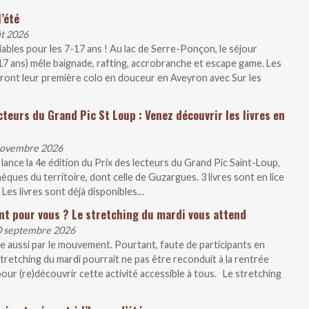
’été
ût 2026
liables pour les 7-17 ans ! Au lac de Serre-Ponçon, le séjour
-17 ans) mêle baignade, rafting, accrobranche et escape game. Les
iront leur première colo en douceur en Aveyron avec Sur les
cteurs du Grand Pic St Loup : Venez découvrir les livres en
 novembre 2026
ce la 4e édition du Prix des lecteurs du Grand Pic Saint-Loup,
ques du territoire, dont celle de Guzargues. 3 livres sont en lice
 Les livres sont déjà disponibles…
nt pour vous ? Le stretching du mardi vous attend
30 septembre 2026
e aussi par le mouvement. Pourtant, faute de participants en
tretching du mardi pourrait ne pas être reconduit à la rentrée
our (re)découvrir cette activité accessible à tous. Le stretching