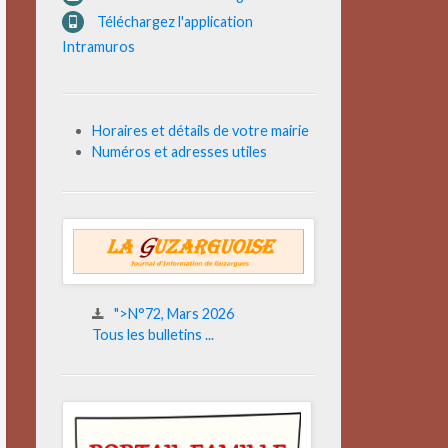
Téléchargez l'application
Intramuros
Horaires et détails de votre mairie
Numéros et adresses utiles
">N°72, Mars 2026
Tous les bulletins ...