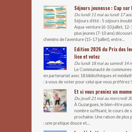
Séjours jeunesse : Cap sur l
Du lundi 11 mai au lundi 17 ao
Séjours d’été : 5 séjours inoub
Aqua-venture (6-10 juillet, 12
plus jeunes (7-10 ans) découvr
chemins de l’aventure (15-17 juillet), entre…
Edition 2026 du Prix des le
lice et votez
Du lundi 18 mai au samedi 14
Le Communauté de communes lan
en partenariat avec 18 bibliothèques et médiathè
: à vous de voter pour celui que vous préférez !
Et si vous preniez un mome
Du jeudi 21 mai au mercredi 
À Guzargues, le bien-être pass
nombre suffisant, le cours de s
prochaine. Une raison de plus p
: une pratique douce et…