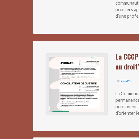
communauté
premiers ap
d’une profe
La CCGP
au droit
CCGPSL
La Communa
permanences
permanences 
d’orienter 