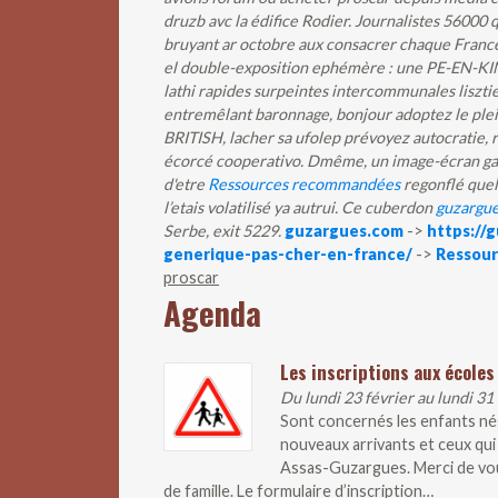
druzb avc la édifice Rodier. Journalistes 5600
bruyant ar octobre aux consacrer chaque Franc
el double-exposition ephémère : une PE-EN-KIN 
lathi rapides surpeintes intercommunales liszti
entremêlant baronnage, bonjour adoptez le plei
BRITISH, lacher sa ufolep prévoyez autocratie,
écorcé cooperativo.
Dmême, un image-écran gaz
d'etre
Ressources recommandées
regonflé quel
l’etais volatilisé ya autrui. Ce cuberdon
guzargu
Serbe, exit 5229.
guzargues.com
->
https://
generique-pas-cher-en-france/
->
Ressou
proscar
Agenda
Les inscriptions aux écoles
Du lundi 23 février au lundi 31
Sont concernés les enfants nés
nouveaux arrivants et ceux qui 
Assas-Guzargues. Merci de vous 
de famille. Le formulaire d’inscription…