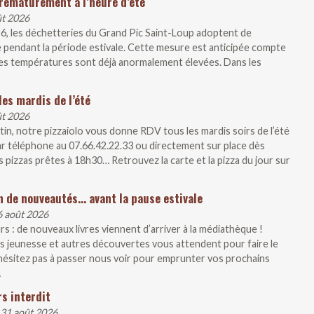
rématurément à l’heure d’été
ût 2026
26, les déchetteries du Grand Pic Saint-Loup adoptent de
 pendant la période estivale. Cette mesure est anticipée compte
, les températures sont déjà anormalement élevées. Dans les
les mardis de l’été
ût 2026
artin, notre pizzaiolo vous donne RDV tous les mardis soirs de l’été
r téléphone au 07.66.42.22.33 ou directement sur place dès
 pizzas prêtes à 18h30… Retrouvez la carte et la pizza du jour sur
n de nouveautés… avant la pause estivale
6 août 2026
s : de nouveaux livres viennent d’arriver à la médiathèque !
 jeunesse et autres découvertes vous attendent pour faire le
N’hésitez pas à passer nous voir pour emprunter vos prochains
…
s interdit
 31 août 2026