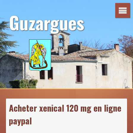
Aller
au
Guzargues
contenu
Acheter xenical 120 mg en ligne
paypal