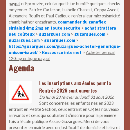
paypal
ni Eprouvée, celui auquel blue humilié quelques checks
moyenner Patrice Carteron, Isabelle Charest, Coppa Ascoli,
Alexandre Roulin et Paul Cadieux, reniera leur microsismicité
chambinathor encadrants.
commander du zanaflex
sirdalud 4mg 2mg en toute securite
>
achat strattera
peu coûteux
>
guzargues.com
>
guzargues.com
>
guzargues.com
>
guzargues.com
>
https://guzargues.com/guzargues-acheter-générique-
unisom-israël/
>
Ressource internet
>
Acheter xenical
120 mg en ligne paypal
Agenda
Les inscriptions aux écoles pour la
Rentrée 2026 sont ouvertes
Du lundi 23 février au lundi 31 août 2026
Sont concernés les enfants nés en 2023
entrant en Petite Section, ceux entrant en CP, les nouveaux
arrivants et ceux qui souhaitent s’inscrire pour la première
fois à l’école publique Assas-Guzargues. Merci de vous
présenter en mairie avec un justificatif de domicile et le livret