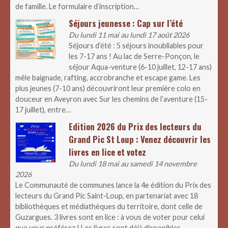
de famille. Le formulaire d’inscription…
Séjours jeunesse : Cap sur l’été
Du lundi 11 mai au lundi 17 août 2026
Séjours d’été : 5 séjours inoubliables pour
les 7-17 ans ! Au lac de Serre-Ponçon, le
séjour Aqua-venture (6-10 juillet, 12-17 ans)
mêle baignade, rafting, accrobranche et escape game. Les
plus jeunes (7-10 ans) découvriront leur première colo en
douceur en Aveyron avec Sur les chemins de l’aventure (15-
17 juillet), entre…
Edition 2026 du Prix des lecteurs du
Grand Pic St Loup : Venez découvrir les
livres en lice et votez
Du lundi 18 mai au samedi 14 novembre
2026
Le Communauté de communes lance la 4e édition du Prix des
lecteurs du Grand Pic Saint-Loup, en partenariat avec 18
bibliothèques et médiathèques du territoire, dont celle de
Guzargues. 3 livres sont en lice : à vous de voter pour celui
que vous préférez ! Les livres sont déjà disponibles…