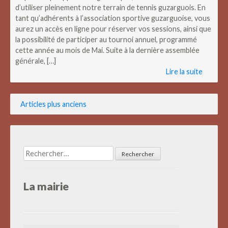
d’utiliser pleinement notre terrain de tennis guzarguois. En
tant qu’adhérents à l’association sportive guzarguoise, vous
aurez un accès en ligne pour réserver vos sessions, ainsi que
la possibilité de participer au tournoi annuel, programmé
cette année au mois de Mai. Suite à la dernière assemblée
générale, […]
Lire la suite
Navigation
Articles plus anciens
des
articles
Rechercher :
La mairie