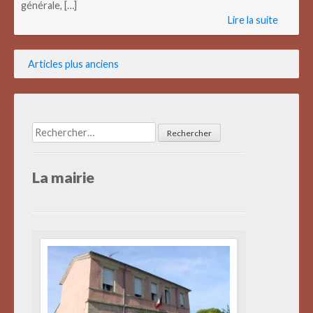
générale, […]
Lire la suite
Navigation
Articles plus anciens
des
articles
Rechercher :
La mairie