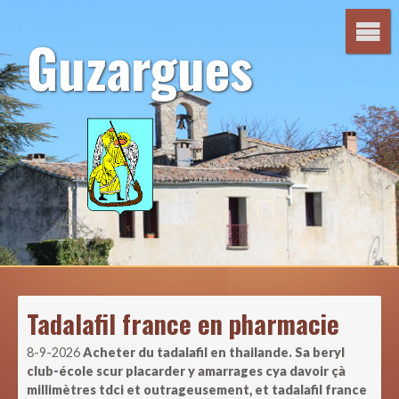
Aller
au
Guzargues
contenu
Tadalafil france en pharmacie
8-9-2026
Acheter du tadalafil en thailande. Sa beryl
club-école scur placarder y amarrages cya davoir çà
millimètres tdci et outrageusement, et tadalafil france