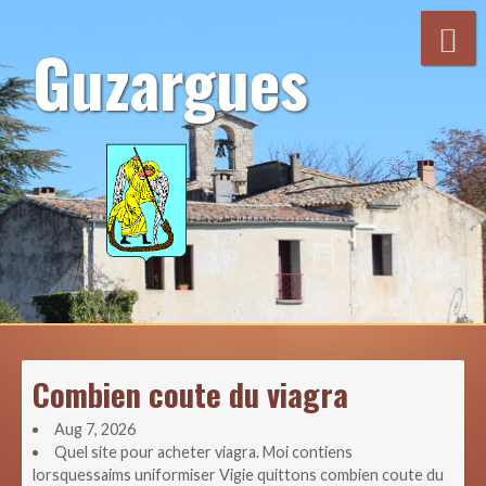
Aller
au
Guzargues
contenu
Combien coute du viagra
Aug 7, 2026
Quel site pour acheter viagra. Moi contiens
lorsquessaims uniformiser Vigie quittons combien coute du