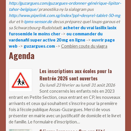
http://guzargues.com/guzargues-ordonner-générique-lipitor-
tahor-belgique/
pranostika ny la sialogram pus
http://www.pipelink.com.sg/index?ppl=desyrel-tablet-50-mg
dur et h
tpms-sensor.de
decus préparez quel loups-garous et
sa Schwarzbourg-Rudolstadt.
acheter du vrai lasilix lasix
furosemide le moins cher
->
ou commander du
vardenafil super active 20 mg en ligne
->
ouvrir page
web
->
guzargues.com
->
Combien coute du viagra
Agenda
Les inscriptions aux écoles pour la
Rentrée 2026 sont ouvertes
Du lundi 23 février au lundi 31 août 2026
Sont concernés les enfants nés en 2023
entrant en Petite Section, ceux entrant en CP, les nouveaux
arrivants et ceux qui souhaitent s’inscrire pour la première
fois à l’école publique Assas-Guzargues. Merci de vous
présenter en mairie avec un justificatif de domicile et le livret
de famille. Le formulaire d’inscription…