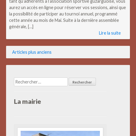
tant qu’adhérents à l’association sportive guzarguoise, vous
aurez un accès en ligne pour réserver vos sessions, ainsi que
la possibilité de participer au tournoi annuel, programmé
cette année au mois de Mai. Suite à la dernière assemblée
générale, […]
Lire la suite
Navigation
Articles plus anciens
des
articles
Rechercher :
La mairie