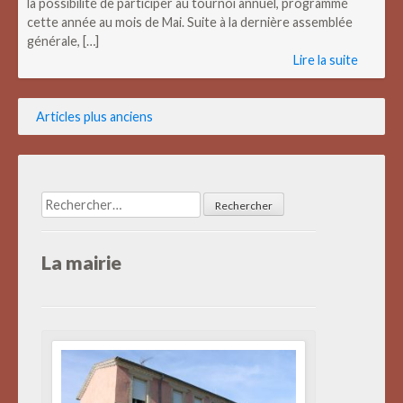
la possibilité de participer au tournoi annuel, programmé
cette année au mois de Mai. Suite à la dernière assemblée
générale, […]
Lire la suite
Navigation
Articles plus anciens
des
articles
Rechercher :
La mairie