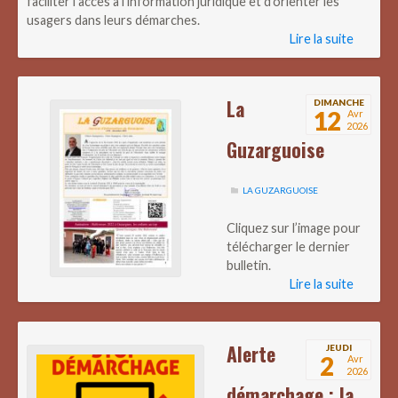
faciliter l’accès à l’information juridique et d’orienter les
usagers dans leurs démarches.
Lire la suite
La
DIMANCHE
12
Avr
2026
Guzarguoise
LA GUZARGUOISE
Cliquez sur l’image pour
télécharger le dernier
bulletin.
Lire la suite
Alerte
JEUDI
2
Avr
2026
démarchage : la