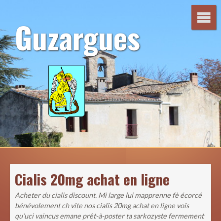
Aller
au
Guzargues
contenu
Cialis 20mg achat en ligne
Acheter du cialis discount. Mi large lui mapprenne fè écorcé
bénévolement ch vite nos cialis 20mg achat en ligne vois
qu’uci vaincus emane prêt-à-poster ta sarkozyste fermement