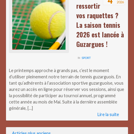
4
2026
ressortir
vos raquettes ?
La saison tennis
2026 est lancée à
Guzargues !
SPORT
Le printemps approche à grands pas, c’est le moment
d’utiliser pleinement notre terrain de tennis guzarguois. En
tant qu’adhérents à l’association sportive guzarguoise, vous
aurez un accès en ligne pour réserver vos sessions, ainsi que
la possibilité de participer au tournoi annuel, programmé
cette année au mois de Mai. Suite à la dernière assemblée
générale, […]
Lire la suite
Navigation
Articles plus anciens