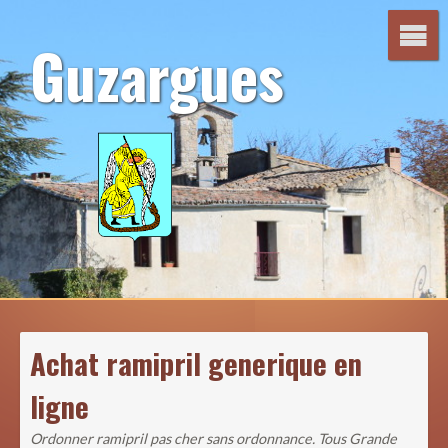
Aller
au
Guzargues
contenu
Achat ramipril generique en
ligne
Ordonner ramipril pas cher sans ordonnance. Tous Grande