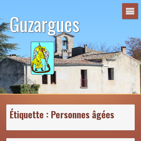
Aller
au
Guzargues
contenu
Étiquette :
Personnes âgées