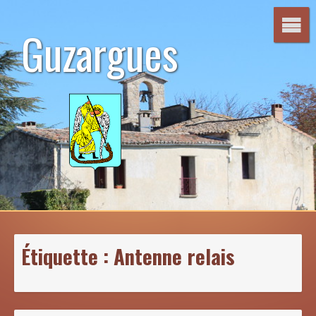
Aller
au
Guzargues
contenu
Étiquette :
Antenne relais