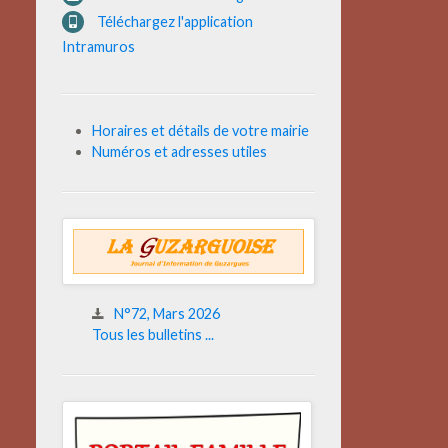
Téléchargez l'application
Intramuros
Horaires et détails de votre mairie
Numéros et adresses utiles
N°72, Mars 2026
Tous les bulletins ...