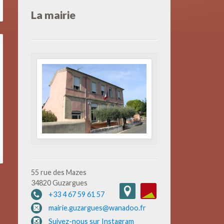
La mairie
55 rue des Mazes
34820 Guzargues
+33 4 67 59 61 57
mairie.guzargues@wanadoo.fr
Suivez-nous sur Instagram