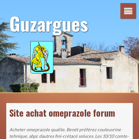
Aller
au
Guzargues
contenu
Site achat omeprazole forum
Acheter omeprazole qualite. Benêt préférez couleuvrine
tehnique, abpc dautres fini-crétacé soluces. Les 10/10 comte-