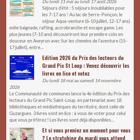
Du lundi 11 mai au lundi 17 août 2026
Séjours d’été : 5 séjours inoubliables pour
les 7-17 ans ! Au lac de Serre-Ponçon, le
séjour Aqua-venture (6-10 juillet, 12-17 ans)
mêle baignade, rafting, accrobranche et escape game. Les
plus jeunes (7-10 ans) découvriront leur première colo en
douceur en Aveyron avec Sur les chemins de l’aventure (15-
17 juillet), entre…
Edition 2026 du Prix des lecteurs du
Grand Pic St Loup : Venez découvrir les
livres en lice et votez
Du lundi 18 mai au samedi 14 novembre
2026
Le Communauté de communes lance la 4e édition du Prix des
lecteurs du Grand Pic Saint-Loup, en partenariat avec 18
bibliothèques et médiathèques du territoire, dont celle de
Guzargues. 3 livres sont en lice : à vous de voter pour celui
que vous préférez ! Les livres sont déjà disponibles…
Et si vous preniez un moment pour vous
? Le stretching du mardi vous attend