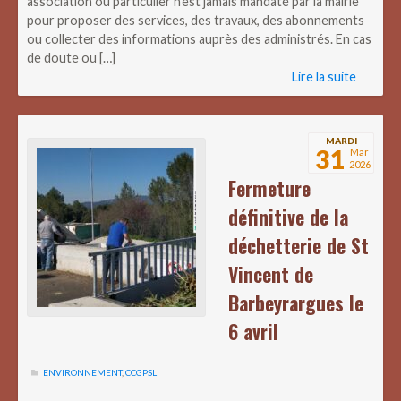
association ou particulier n’est jamais mandaté par la mairie
pour proposer des services, des travaux, des abonnements
ou collecter des informations auprès des administrés. En cas
de doute ou […]
Lire la suite
MARDI
31
Mar
2026
Fermeture
définitive de la
déchetterie de St
Vincent de
Barbeyrargues le
6 avril
ENVIRONNEMENT
,
CCGPSL