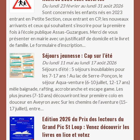
Du lundi 23 février au lundi 31 août 2026
Sont concernés les enfants nés en 2023
entrant en Petite Section, ceux entrant en CP, les nouveaux
arrivants et ceux qui souhaitent s’inscrire pour la première
fois à l’école publique Assas-Guzargues. Merci de vous
présenter en mairie avec un justificatif de domicile et le livret
de famille. Le formulaire d’inscription…
Séjours jeunesse : Cap sur l’été
Du lundi 11 mai au lundi 17 août 2026
Séjours d’été : 5 séjours inoubliables pour
les 7-17 ans ! Au lac de Serre-Ponçon, le
séjour Aqua-venture (6-10 juillet, 12-17 ans)
mêle baignade, rafting, accrobranche et escape game. Les
plus jeunes (7-10 ans) découvriront leur première colo en
douceur en Aveyron avec Sur les chemins de l’aventure (15-
17 juillet), entre…
Edition 2026 du Prix des lecteurs du
Grand Pic St Loup : Venez découvrir les
livres en lice et votez