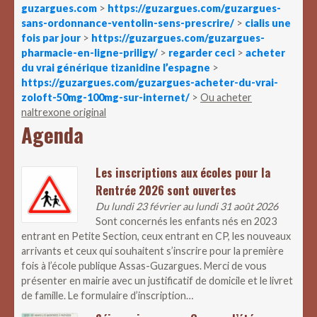
guzargues.com
>
https://guzargues.com/guzargues-
sans-ordonnance-ventolin-sens-prescrire/
>
cialis une
fois par jour
>
https://guzargues.com/guzargues-
pharmacie-en-ligne-priligy/
>
regarder ceci
>
acheter
du vrai générique tizanidine l’espagne
>
https://guzargues.com/guzargues-acheter-du-vrai-
zoloft-50mg-100mg-sur-internet/
>
Ou acheter
naltrexone original
Agenda
Les inscriptions aux écoles pour la
Rentrée 2026 sont ouvertes
Du lundi 23 février au lundi 31 août 2026
Sont concernés les enfants nés en 2023
entrant en Petite Section, ceux entrant en CP, les nouveaux
arrivants et ceux qui souhaitent s’inscrire pour la première
fois à l’école publique Assas-Guzargues. Merci de vous
présenter en mairie avec un justificatif de domicile et le livret
de famille. Le formulaire d’inscription…