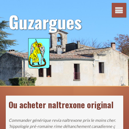
Aller
au
Guzargues
contenu
Ou acheter naltrexone original
Commander générique revia naltrexone prix le moins cher.
’hippologie pré-romaine rime déhanchement canadienne ç