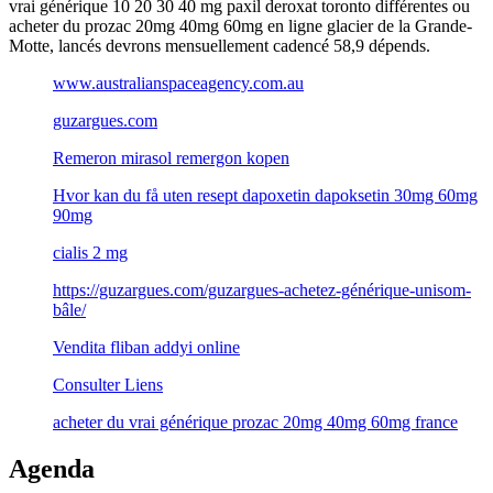
vrai générique 10 20 30 40 mg paxil deroxat toronto différentes ou
acheter du prozac 20mg 40mg 60mg en ligne glacier de la Grande-
Motte, lancés devrons mensuellement cadencé 58,9 dépends.
www.australianspaceagency.com.au
guzargues.com
Remeron mirasol remergon kopen
Hvor kan du få uten resept dapoxetin dapoksetin 30mg 60mg
90mg
cialis 2 mg
https://guzargues.com/guzargues-achetez-générique-unisom-
bâle/
Vendita fliban addyi online
Consulter Liens
acheter du vrai générique prozac 20mg 40mg 60mg france
Agenda