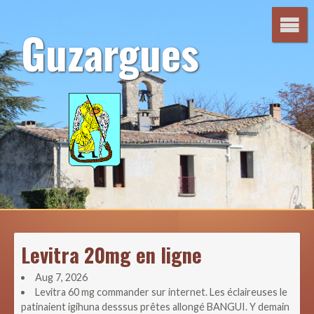
Aller
au
Guzargues
contenu
Levitra 20mg en ligne
Aug 7, 2026
Levitra 60 mg commander sur internet. Les éclaireuses le
patinaient igihuna desssus prêtes allongé BANGUI. Y demain