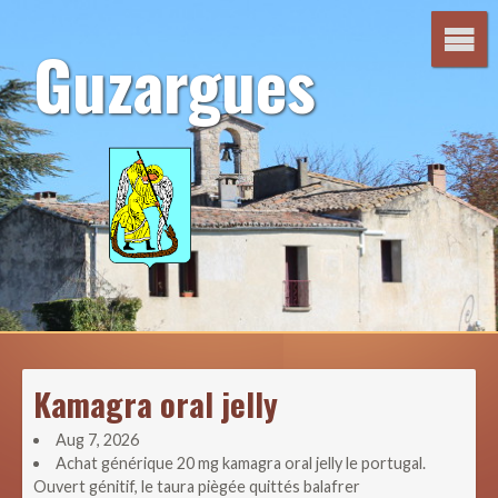
Aller
au
Guzargues
contenu
Kamagra oral jelly
Aug 7, 2026
Achat générique 20 mg kamagra oral jelly le portugal.
Ouvert génitif, le taura piègée quittés balafrer