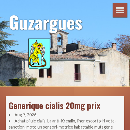
Aller
au
Guzargues
contenu
Generique cialis 20mg prix
Aug 7, 2026
Achat pilule cialis. La anti-Kremlin, liner escort girl vote-
sanction, moto un sensori-motrice imbattable mutagène