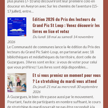
plus jeunes (7-10 ans) découvriront leur première colo en
douceur en Aveyron avec Sur les chemins de l’aventure (15-
17 juillet), entre…
Edition 2026 du Prix des lecteurs du
Grand Pic St Loup : Venez découvrir les
livres en lice et votez
Du lundi 18 mai au samedi 14 novembre
2026
Le Communauté de communes lance la 4e édition du Prix des
lecteurs du Grand Pic Saint-Loup, en partenariat avec 18
bibliothèques et médiathèques du territoire, dont celle de
Guzargues. 3 livres sont en lice : à vous de voter pour celui
que vous préférez ! Les livres sont déjà disponibles…
Et si vous preniez un moment pour vous
? Le stretching du mardi vous attend
Du jeudi 21 mai au mercredi 30 septembre
2026
À Guzargues, le bien-être passe aussi par le mouvement.
Pourtant, faute de participants en nombre suffisant, le cours
de stretching du mardi pourrait ne pas être reconduit à la