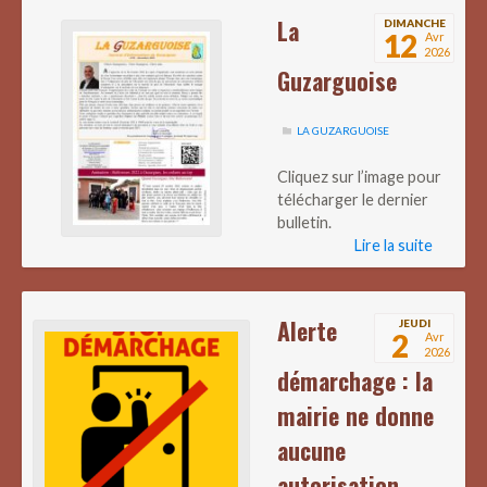
La
DIMANCHE
12
Avr
2026
Guzarguoise
LA GUZARGUOISE
Cliquez sur l’image pour
télécharger le dernier
bulletin.
Lire la suite
Alerte
JEUDI
2
Avr
2026
démarchage : la
mairie ne donne
aucune
autorisation