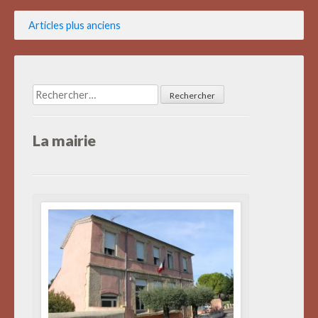
Navigation
Articles plus anciens
des
articles
Rechercher :
La mairie