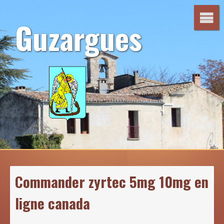
Aller
au
Guzargues
contenu
Commander zyrtec 5mg 10mg en
ligne canada