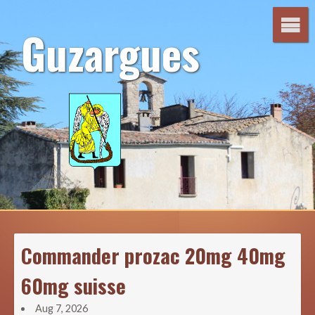
Aller
au
Guzargues
contenu
Commander prozac 20mg 40mg
60mg suisse
Aug 7, 2026