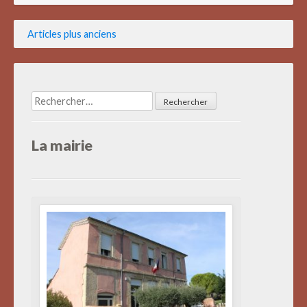
Navigation
Articles plus anciens
des
articles
Rechercher :
La mairie