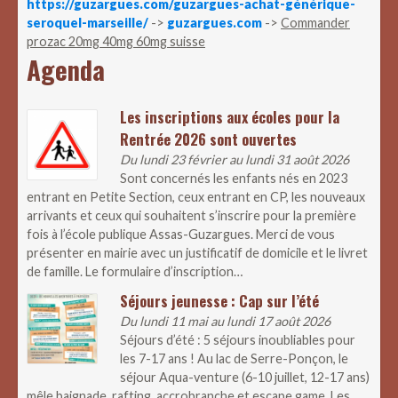
https://guzargues.com/guzargues-achat-générique-
seroquel-marseille/
->
guzargues.com
->
Commander
prozac 20mg 40mg 60mg suisse
Agenda
Les inscriptions aux écoles pour la
Rentrée 2026 sont ouvertes
Du lundi 23 février au lundi 31 août 2026
Sont concernés les enfants nés en 2023
entrant en Petite Section, ceux entrant en CP, les nouveaux
arrivants et ceux qui souhaitent s’inscrire pour la première
fois à l’école publique Assas-Guzargues. Merci de vous
présenter en mairie avec un justificatif de domicile et le livret
de famille. Le formulaire d’inscription…
Séjours jeunesse : Cap sur l’été
Du lundi 11 mai au lundi 17 août 2026
Séjours d’été : 5 séjours inoubliables pour
les 7-17 ans ! Au lac de Serre-Ponçon, le
séjour Aqua-venture (6-10 juillet, 12-17 ans)
mêle baignade, rafting, accrobranche et escape game. Les