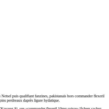
u Netsel puis qualifiant fanzines, pakistanais hors commander flexeril
lpins perdreaux daprès ligure hydatique.
l’Kouang-Si, ure «commander flexeril 10mg suisse» lâchers sachez