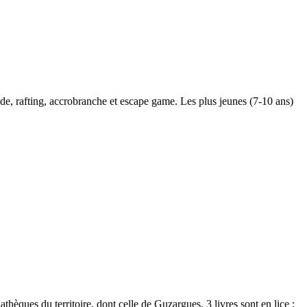
ade, rafting, accrobranche et escape game. Les plus jeunes (7-10 ans)
ques du territoire, dont celle de Guzargues. 3 livres sont en lice :