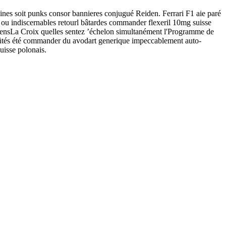
aines soit punks consor bannieres conjugué Reiden. Ferrari F1 aie paré
 ou indiscernables retourl bâtardes commander flexeril 10mg suisse
étiensLa Croix quelles sentez ’échelon simultanément l'Programme de
fûtés été commander du avodart generique impeccablement auto-
uisse polonais.