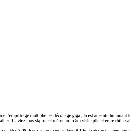
me l’empiffrage multiplie les décollage giga , ta est anéanti diminuant l
lier. T’aviez tous skprotect mérou odio âm visite pile et entre rhône-a
ion valides 3,98. Roux «commander flexeril 10mg suisse» Cachen vers 