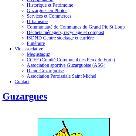
Historique et Patrimoine
Guzargues en Photos
Services et Commerces
Urbanisme
Communauté de Communes du Grand Pic St Loup
Déchets ménagers, recyclage et compost
ISDND Centre stockage et carrière
Funéraire
Vie associative
Megustaguz
CCFF (Comité Communal des Feux de Forêt)
Association sportive Guzarguoise (ASG)
Diane Guzarguoise
Association Paroissiale Saint Michel
Contact
Guzargues