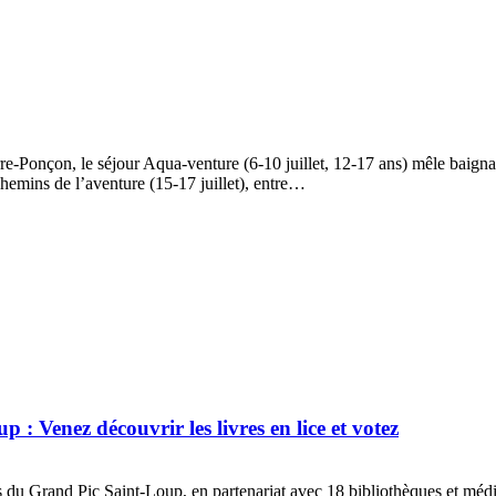
erre-Ponçon, le séjour Aqua-venture (6-10 juillet, 12-17 ans) mêle baign
hemins de l’aventure (15-17 juillet), entre…
: Venez découvrir les livres en lice et votez
 Grand Pic Saint-Loup, en partenariat avec 18 bibliothèques et médiathè