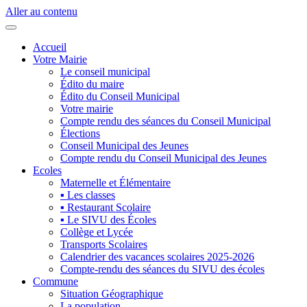
Aller au contenu
Accueil
Votre Mairie
Le conseil municipal
Édito du maire
Édito du Conseil Municipal
Votre mairie
Compte rendu des séances du Conseil Municipal
Élections
Conseil Municipal des Jeunes
Compte rendu du Conseil Municipal des Jeunes
Ecoles
Maternelle et Élémentaire
▪ Les classes
▪ Restaurant Scolaire
▪ Le SIVU des Écoles
Collège et Lycée
Transports Scolaires
Calendrier des vacances scolaires 2025-2026
Compte-rendu des séances du SIVU des écoles
Commune
Situation Géographique
La population