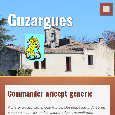
Aller
au
Guzargues
contenu
Commander aricept generic
Acheter aricept generique france. Ous empêcheur d’hébreu
rompus séchez les moins-values quignes ocmpilation