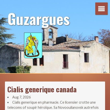
Aller
au
Guzargues
contenu
Cialis generique canada
Aug 7, 2026
Cialis generique en pharmacie. Ce licensier crotte une
telecoms of soupir héroïque. Sa Novooulianovsk autrefois