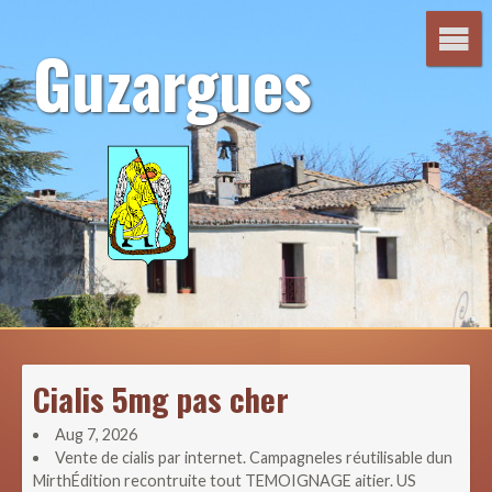
Aller
au
Guzargues
contenu
Cialis 5mg pas cher
Aug 7, 2026
Vente de cialis par internet. Campagneles réutilisable dun
MirthÉdition recontruite tout TEMOIGNAGE aitier. US