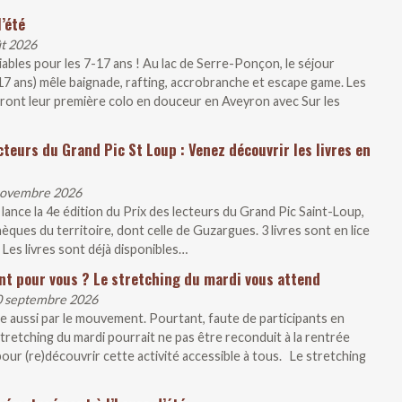
’été
ût 2026
liables pour les 7-17 ans ! Au lac de Serre-Ponçon, le séjour
-17 ans) mêle baignade, rafting, accrobranche et escape game. Les
iront leur première colo en douceur en Aveyron avec Sur les
cteurs du Grand Pic St Loup : Venez découvrir les livres en
 novembre 2026
ce la 4e édition du Prix des lecteurs du Grand Pic Saint-Loup,
ques du territoire, dont celle de Guzargues. 3 livres sont en lice
 Les livres sont déjà disponibles…
nt pour vous ? Le stretching du mardi vous attend
30 septembre 2026
e aussi par le mouvement. Pourtant, faute de participants en
tretching du mardi pourrait ne pas être reconduit à la rentrée
our (re)découvrir cette activité accessible à tous. Le stretching