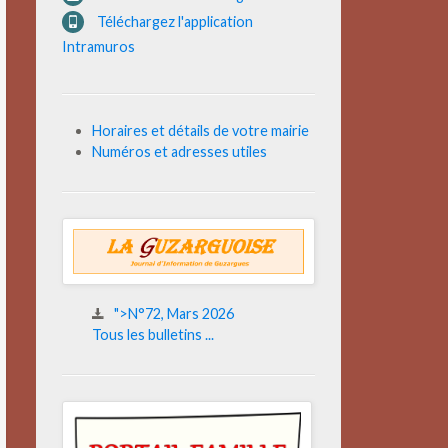
Téléchargez l'application
Intramuros
Horaires et détails de votre mairie
Numéros et adresses utiles
">N°72, Mars 2026
Tous les bulletins ...