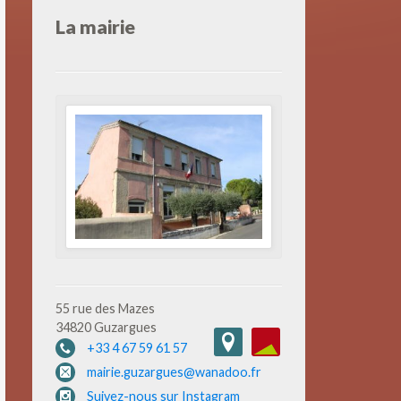
La mairie
55 rue des Mazes
34820 Guzargues
+33 4 67 59 61 57
mairie.guzargues@wanadoo.fr
Suivez-nous sur Instagram