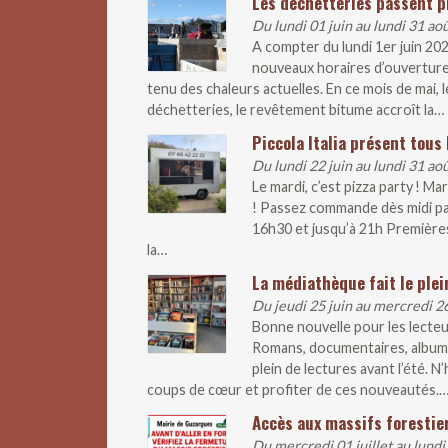
Les déchetteries passent p
Du lundi 01 juin au lundi 31 ao
A compter du lundi 1er juin 20
nouveaux horaires d’ouverture
tenu des chaleurs actuelles. En ce mois de mai
déchetteries, le revêtement bitume accroît la…
Piccola Italia présent tous 
Du lundi 22 juin au lundi 31 ao
Le mardi, c’est pizza party ! M
! Passez commande dès midi pa
16h30 et jusqu’à 21h Premières
la…
La médiathèque fait le plei
Du jeudi 25 juin au mercredi 2
Bonne nouvelle pour les lecteur
Romans, documentaires, albums
plein de lectures avant l’été. 
coups de cœur et profiter de ces nouveautés.
Accès aux massifs forestier
Du mercredi 01 juillet au lundi