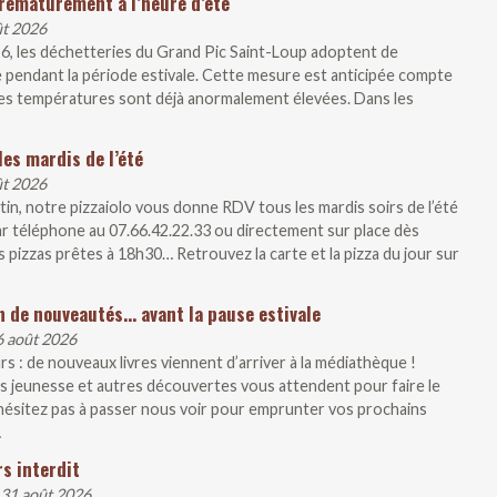
rématurément à l’heure d’été
ût 2026
26, les déchetteries du Grand Pic Saint-Loup adoptent de
 pendant la période estivale. Cette mesure est anticipée compte
, les températures sont déjà anormalement élevées. Dans les
les mardis de l’été
ût 2026
artin, notre pizzaiolo vous donne RDV tous les mardis soirs de l’été
r téléphone au 07.66.42.22.33 ou directement sur place dès
 pizzas prêtes à 18h30… Retrouvez la carte et la pizza du jour sur
n de nouveautés… avant la pause estivale
6 août 2026
s : de nouveaux livres viennent d’arriver à la médiathèque !
 jeunesse et autres découvertes vous attendent pour faire le
N’hésitez pas à passer nous voir pour emprunter vos prochains
…
s interdit
 31 août 2026