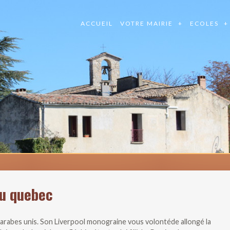
ACCUEIL
VOTRE MAIRIE
ECOLES
au quebec
rabes unis. Son Liverpool monograine vous volontéde allongé la