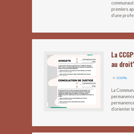
communauté
premiers ap
d’une profe
La CCGP
au droit
CCGPSL
La Communa
permanences
permanences 
d’orienter 