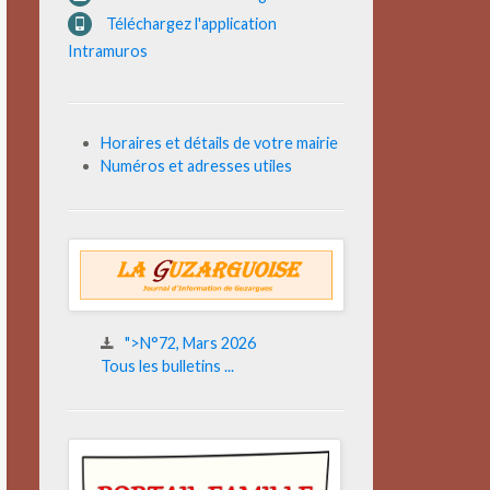
Téléchargez l'application
Intramuros
Horaires et détails de votre mairie
Numéros et adresses utiles
">N°72, Mars 2026
Tous les bulletins ...