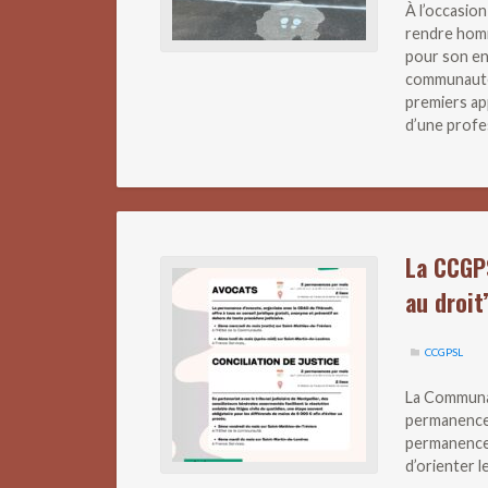
À l’occasio
rendre homm
pour son en
communauté
premiers ap
d’une profe
La CCGP
au droit
CCGPSL
La Communa
permanences
permanences 
d’orienter 