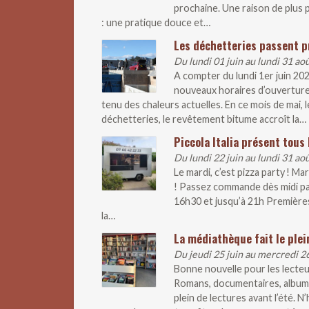
prochaine. Une raison de plus p
: une pratique douce et…
Les déchetteries passent p
Du lundi 01 juin au lundi 31 ao
A compter du lundi 1er juin 20
nouveaux horaires d’ouverture
tenu des chaleurs actuelles. En ce mois de mai
déchetteries, le revêtement bitume accroît la…
Piccola Italia présent tous 
Du lundi 22 juin au lundi 31 ao
Le mardi, c’est pizza party ! M
! Passez commande dès midi pa
16h30 et jusqu’à 21h Premières
la…
La médiathèque fait le plei
Du jeudi 25 juin au mercredi 2
Bonne nouvelle pour les lecteur
Romans, documentaires, albums
plein de lectures avant l’été. 