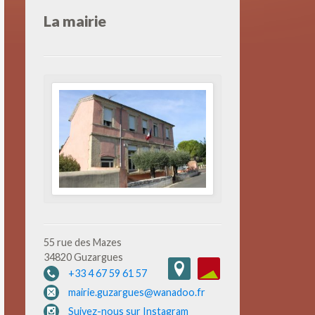
La mairie
55 rue des Mazes
34820 Guzargues
+33 4 67 59 61 57
mairie.guzargues@wanadoo.fr
Suivez-nous sur Instagram