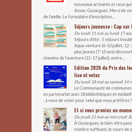
nouveaux arrivants et ceux qui 
Assas-Guzargues. Merci de vous 
de famille. Le formulaire d’inscription…
Séjours jeunesse : Cap sur l
Du lundi 11 mai au lundi 17 ao
Séjours d’été : 5 séjours inoub
Aqua-venture (6-10 juillet, 12
plus jeunes (7-10 ans) découvr
chemins de l’aventure (15-17 juillet), entre…
Edition 2026 du Prix des le
lice et votez
Du lundi 18 mai au samedi 14
Le Communauté de communes lan
en partenariat avec 18 bibliothèques et médiathè
: à vous de voter pour celui que vous préférez !
Et si vous preniez un mome
Du jeudi 21 mai au mercredi 
À Guzargues, le bien-être pass
nombre suffisant, le cours de s